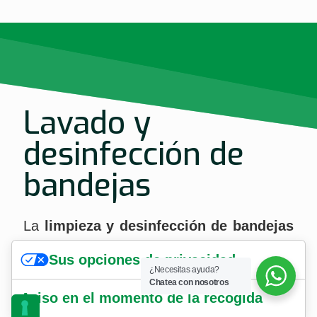
Lavado y
desinfección de
bandejas
La
limpieza y desinfección de bandejas
es una práctica fundamental para prevenir
Sus opciones de privacidad
la propagación de patógenos y garantizar
¿Necesitas ayuda?
Chatea con nosotros
condiciones óptimas para los cultivos
Aviso en el momento de la recogida
posteriores.
Atlantic Man.
propone