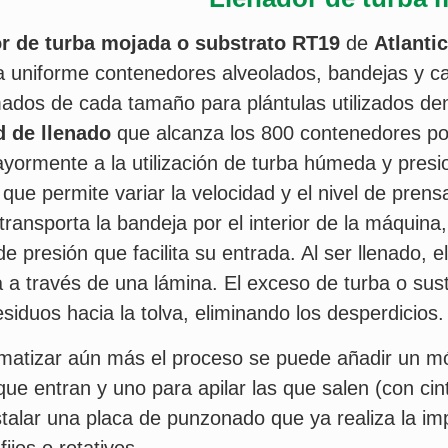
or de turba mojada o substrato RT19
de
Atlanti
uniforme contenedores alveolados, bandejas y caja
dos de cada tamaño para plántulas utilizados dent
 de llenado
que alcanza los 800 contenedores po
yormente a la utilización de turba húmeda y presi
 que permite variar la velocidad y el nivel de pren
transporta la bandeja por el interior de la máquina
 de presión que facilita su entrada. Al ser llenado, 
a a través de una lámina. El exceso de turba o sus
residuos hacia la tolva, eliminando los desperdicios.
matizar aún más el proceso se puede añadir un mó
ue entran y uno para apilar las que salen (con ci
stalar una placa de punzonado que ya realiza la imp