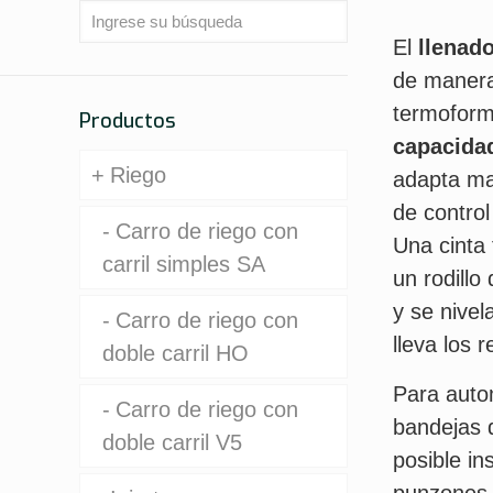
El
llenad
de manera 
termoforma
Productos
capacidad
Riego
adapta ma
de control
Carro de riego con
Una cinta 
carril simples SA
un rodillo
y se nivel
Carro de riego con
lleva los 
doble carril HO
Para auto
Carro de riego con
bandejas q
doble carril V5
posible in