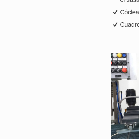
Cóclea
Cuadro