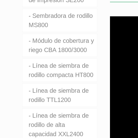
de impresión SE200
Sembradora de rodillo
MS800
Módulo de cobertura y
riego CBA 1800/3000
Línea de siembra de
rodillo compacta HT800
Línea de siembra de
rodillo TTL1200
Línea de siembra de
rodillo de alta
capacidad XXL2400